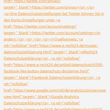
href="https://twitter.com/privacy"
target="_blank">https://twitter.com/privacy</a>.</p>
<p>Ihre Datenschutzeinstellungen bei Twitter können Sie in
den Konto-Einstellungen unter <a
href="https://twitter.com/account/settings"
target="_blank">https://twitter.com/account/settings</a>
ändern.</p> <p> </p> <p><i>Quellverweis: <a
rel="nofollow" href="https://www.e-recht24.de/muster-
datenschutzerklaerung.html" target="_blank">eRecht24
Datenschutzerklärung</a>, <a rel="nofollow"
href="https://www.e-recht24.de/artikel/datenschutz/6590-
facebook-like-button-datenschutz-disclaimer.html"
target="_blank">Facebook Datenschutzerklärung</a>, <a
rel="nofollow"
href="https://www.google.com/intl/de/analytics/privacyover
view.html" target="_blank">Google Analytics
Datenschutzerklärung</a>, <a rel="nofollow"
href="https://www.e-recht24.de/artikel/datenschutz/6635-