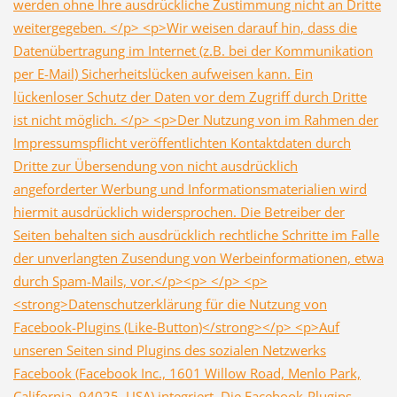
werden ohne Ihre ausdrückliche Zustimmung nicht an Dritte
weitergegeben. </p> <p>Wir weisen darauf hin, dass die
Datenübertragung im Internet (z.B. bei der Kommunikation
per E-Mail) Sicherheitslücken aufweisen kann. Ein
lückenloser Schutz der Daten vor dem Zugriff durch Dritte
ist nicht möglich. </p> <p>Der Nutzung von im Rahmen der
Impressumspflicht veröffentlichten Kontaktdaten durch
Dritte zur Übersendung von nicht ausdrücklich
angeforderter Werbung und Informationsmaterialien wird
hiermit ausdrücklich widersprochen. Die Betreiber der
Seiten behalten sich ausdrücklich rechtliche Schritte im Falle
der unverlangten Zusendung von Werbeinformationen, etwa
durch Spam-Mails, vor.</p><p> </p> <p>
<strong>Datenschutzerklärung für die Nutzung von
Facebook-Plugins (Like-Button)</strong></p> <p>Auf
unseren Seiten sind Plugins des sozialen Netzwerks
Facebook (Facebook Inc., 1601 Willow Road, Menlo Park,
California, 94025, USA) integriert. Die Facebook-Plugins