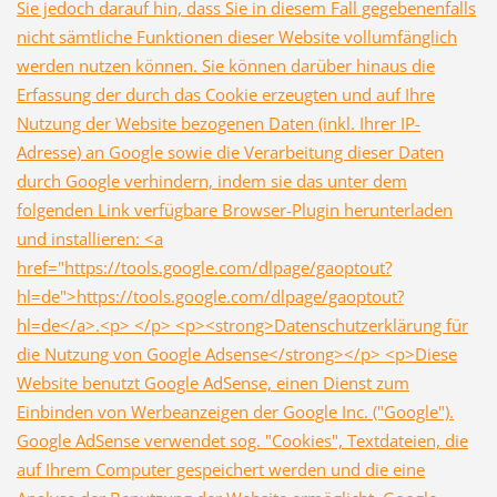
Sie jedoch darauf hin, dass Sie in diesem Fall gegebenenfalls
nicht sämtliche Funktionen dieser Website vollumfänglich
werden nutzen können. Sie können darüber hinaus die
Erfassung der durch das Cookie erzeugten und auf Ihre
Nutzung der Website bezogenen Daten (inkl. Ihrer IP-
Adresse) an Google sowie die Verarbeitung dieser Daten
durch Google verhindern, indem sie das unter dem
folgenden Link verfügbare Browser-Plugin herunterladen
und installieren: <a
href="https://tools.google.com/dlpage/gaoptout?
hl=de">https://tools.google.com/dlpage/gaoptout?
hl=de</a>.<p> </p> <p><strong>Datenschutzerklärung für
die Nutzung von Google Adsense</strong></p> <p>Diese
Website benutzt Google AdSense, einen Dienst zum
Einbinden von Werbeanzeigen der Google Inc. ("Google").
Google AdSense verwendet sog. "Cookies", Textdateien, die
auf Ihrem Computer gespeichert werden und die eine