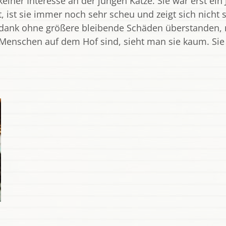
iner Interesse an der jungen Katze. Sie war erst ein 
, ist sie immer noch sehr scheu und zeigt sich nicht s
eidank ohne größere bleibende Schäden überstanden, 
e Menschen auf dem Hof sind, sieht man sie kaum. Si