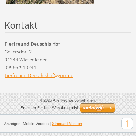
Kontakt
Tierfreund Deuschls Hof
Gellersdorf 2
94344 Wiesenfelden
09966/910241
Tierfreu
nd-Deusc
hlshof@g
mx.de
©2025 Alle Rechte vorbehalten.
Erstellen Sie Ihre Website gratis!
Anzeigen:
Mobile Version
|
Standard Version