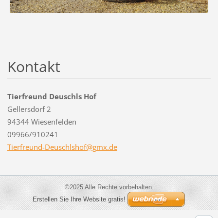
Kontakt
Tierfreund Deuschls Hof
Gellersdorf 2
94344 Wiesenfelden
09966/910241
Tierfreu
nd-Deusc
hlshof@g
mx.de
©2025 Alle Rechte vorbehalten.
Erstellen Sie Ihre Website gratis!