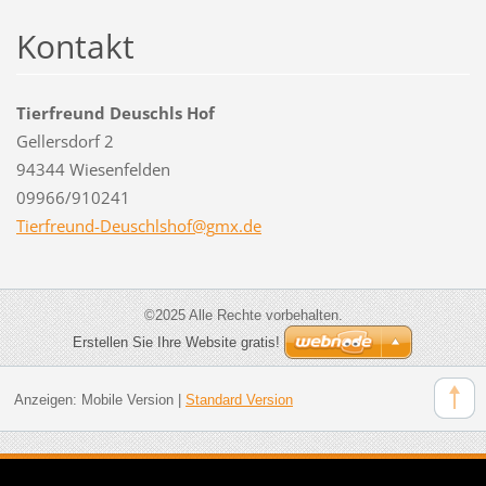
Kontakt
Tierfreund Deuschls Hof
Gellersdorf 2
94344 Wiesenfelden
09966/910241
Tierfreu
nd-Deusc
hlshof@g
mx.de
©2025 Alle Rechte vorbehalten.
Erstellen Sie Ihre Website gratis!
Anzeigen:
Mobile Version
|
Standard Version