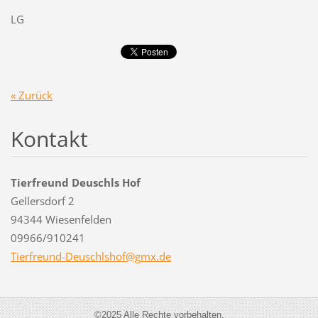
LG
« Zurück
Kontakt
Tierfreund Deuschls Hof
Gellersdorf 2
94344 Wiesenfelden
09966/910241
Tierfreu
nd-Deusc
hlshof@g
mx.de
©2025 Alle Rechte vorbehalten.