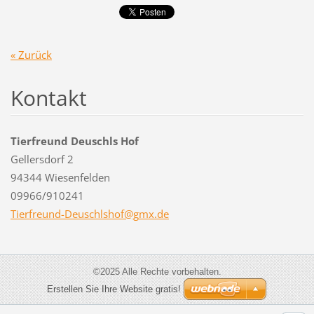
« Zurück
Kontakt
Tierfreund Deuschls Hof
Gellersdorf 2
94344 Wiesenfelden
09966/910241
Tierfreu
nd-Deusc
hlshof@g
mx.de
©2025 Alle Rechte vorbehalten.
Erstellen Sie Ihre Website gratis!