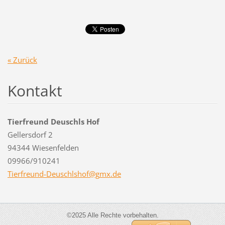
« Zurück
Kontakt
Tierfreund Deuschls Hof
Gellersdorf 2
94344 Wiesenfelden
09966/910241
Tierfreu
nd-Deusc
hlshof@g
mx.de
©2025 Alle Rechte vorbehalten.