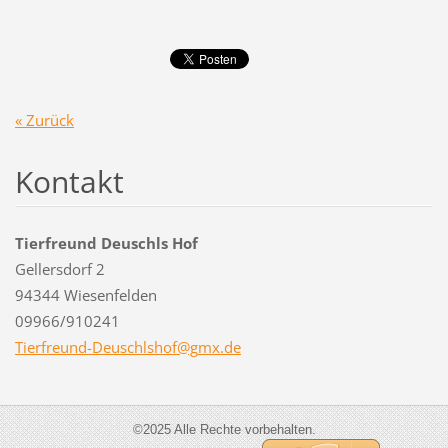
« Zurück
Kontakt
Tierfreund Deuschls Hof
Gellersdorf 2
94344 Wiesenfelden
09966/910241
Tierfreu
nd-Deusc
hlshof@g
mx.de
©2025 Alle Rechte vorbehalten.