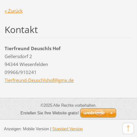
« Zurück
Kontakt
Tierfreund Deuschls Hof
Gellersdorf 2
94344 Wiesenfelden
09966/910241
Tierfreu
nd-Deusc
hlshof@g
mx.de
©2025 Alle Rechte vorbehalten.
Erstellen Sie Ihre Website gratis!
Anzeigen:
Mobile Version
|
Standard Version